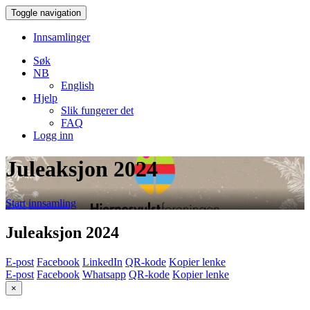
Toggle navigation
Innsamlinger
Søk
NB
English
Hjelp
Slik fungerer det
FAQ
Logg inn
Juleaksjon 2024
Start innsamling
Juleaksjon 2024
E-post
Facebook
LinkedIn
QR-kode
Kopier lenke
E-post
Facebook
Whatsapp
QR-kode
Kopier lenke
×